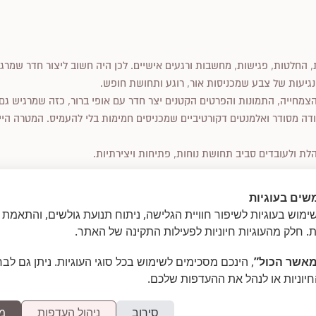
החלטות, פגישות, מחשבות ורגעים אישיים. לכן היה חשוב ליצור חדר שמרגיש
 ונגיעות של צבע שמכניסות אור, רוגע ותחושת חופש.
צמחייה, התמונות והפרטים הקטנים יצר חדר עם אופי ברור, כזה שמרגיש גם י
 עבודה מסודר ואלמנטים דקורטיביים שמכניסים חמימות בלי להעמיס. המטרה 
 ולעובדים סביב תחושת נוחות, פתיחות ויצירתיות.
שים בעוגיות
מוש בעוגיות לשיפור חוויית הגלישה, ניתוח תנועת גולשים, והתאמת 
ת. חלק מהעוגיות חיוניות לפעילות התקינה של האתר.
חדר מורים בהשראת בית קפה
»
אשר הכול”
, הינכם מסכימים לשימוש בכל סוגי העוגיות. ניתן גם לב
חיוניות או לנהל את ההעדפות שלכם.
סירוב
ניהול העדפות
מ