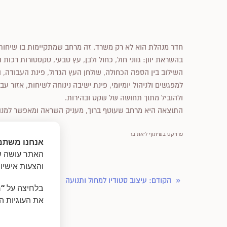
חדר מנהלת הוא לא רק משרד. זה מרחב שמתקיימות בו שיחות, 
בהשראת יוון: גווני חול, כחול ולבן, עץ טבעי, טקסטורות רכות
השילוב בין הספה הכחולה, שולחן העץ הגדול, פינת העבודה, ה
למפגשים ולניהול יומיומי, פינת ישיבה נינוחה לשיחות, אזור
ולהוביל מתוך תחושה של שקט ובהירות.
התוצאה היא מרחב שעוטף ברוך, מעניק השראה ומאפשר למנהלת
פרויקט בשיתוף ליאת בר
אנחנו משתמ
האתר עושה שי
והצעות אישיו
«
הקודם
: עיצוב סטודיו למחול ותנועה
הבא
: עיצוב 
בלחיצה על
“מ
את העוגיות ה